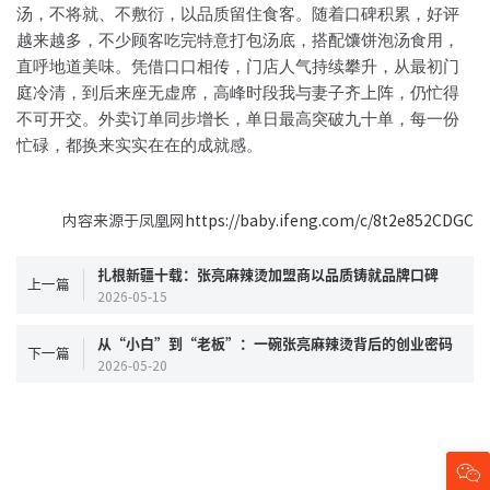
汤，不将就、不敷衍，以品质留住食客。随着口碑积累，好评
越来越多，不少顾客吃完特意打包汤底，搭配馕饼泡汤食用，
直呼地道美味。凭借口口相传，门店人气持续攀升，从最初门
庭冷清，到后来座无虚席，高峰时段我与妻子齐上阵，仍忙得
不可开交。外卖订单同步增长，单日最高突破九十单，每一份
忙碌，都换来实实在在的成就感。
内容来源于凤凰网
https://baby.ifeng.com/c/8t2e852CDGC
扎根新疆十载：张亮麻辣烫加盟商以品质铸就品牌口碑
上一篇
2026-05-15
从“小白”到“老板”：一碗张亮麻辣烫背后的创业密码
下一篇
2026-05-20