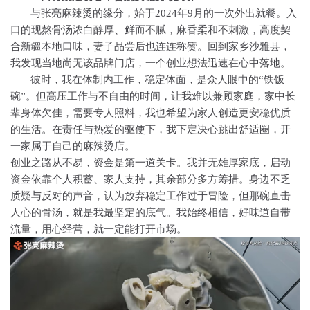
与张亮麻辣烫
的
缘
分，始于
2024年9月的一次外出就餐
。入
口的现熬骨汤浓白醇厚、鲜而不腻，麻香柔和不刺激，高度契
合新疆本地口味，妻子品尝后也连连称赞。回到家乡
沙雅县
，
我发现当地尚无该品牌门店，一个创业想法迅速在心中落地。
彼时，我在体制内工作，稳定体面，是众人眼中的
“铁饭
碗”。但高压工作与不自由的时间，让我难以兼顾家庭，家中长
辈身体欠佳，需要专人照料，我也希望为家人创造更安稳优质
的生活。在责任与热爱的驱使下，我下定决心跳出舒适圈，开
一家属于自己的麻辣烫店。
创业之路从不易，资金是第一道关卡。我并无雄厚家底，启动
资金依靠个人积蓄、家人支持，其余部分多方筹措。身边不乏
质疑与反对
的声音
，认为放弃稳定工作过于冒险，但那碗直击
人心的骨汤，就是我最坚定的底气。我始终相信，好味道自带
流量，用心经营，就一定能打开市场。