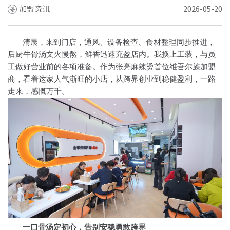
加盟资讯
2026-05-20
清晨，
来到门店
，通风、设备检查、食材整理同步推进，
后厨牛骨汤文火慢熬，鲜香迅速充盈店内。
我
换上工装，与员
工做好营业
前的各项
准备
。
作为张亮麻辣烫首位维吾尔族加盟
商，看着这家人气渐旺的小店，从跨界创业到稳健盈利，一路
走来，感慨万千。
一口骨汤定初心
，
告别安稳勇敢跨界