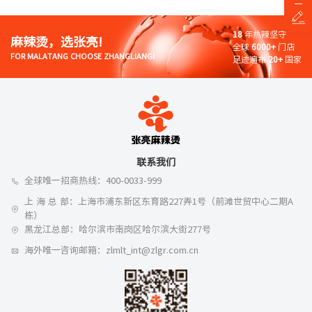
18
年热辣坚守
麻辣烫，选张亮!
全球
6000+
门店
FOR MALATANG CHOOSE ZHANGLIANG!
足迹遍布
20+
国家
联系我们
全球唯一招商热线：400-0033-999
上 海 总 部：上海市浦东新区东育路227弄1号（前滩世贸中心二期A
栋）
黑龙江总部：哈尔滨市南岗区哈尔滨大街277号
海外唯一咨询邮箱：zlmlt_int@zlgr.com.cn