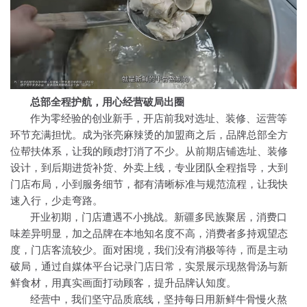
总部全程护航，用心经营破局出圈
作为零经验的创业新手，开店前我对选址、装修、运营等
环节充满担忧。
成为张亮麻辣烫的加盟商之后
，
品牌
总部全方
位帮扶体系，让
我的
顾虑
打消了不少
。从前期店铺选址、装修
设计，到后期进货补货、外卖上线，专业团队全程指导，大到
门店布局，小到服务细节，都有清晰标准与规范流程，让我快
速入行，少走弯路。
开业初期，门店遭遇不小挑战。新疆多民族聚居，消费口
味差异明显，加之品牌在本地知名度不高，消费者多持观望态
度，门店客流较少。面对困境，我们没有消极等待，而是主动
破局，通过自媒体平台记录门店日常，实景展示现熬骨汤与新
鲜食材，用真实画面打动顾客，提升品牌认知度。
经营中，我们坚守品质底线，坚持每日用新鲜牛骨慢火熬