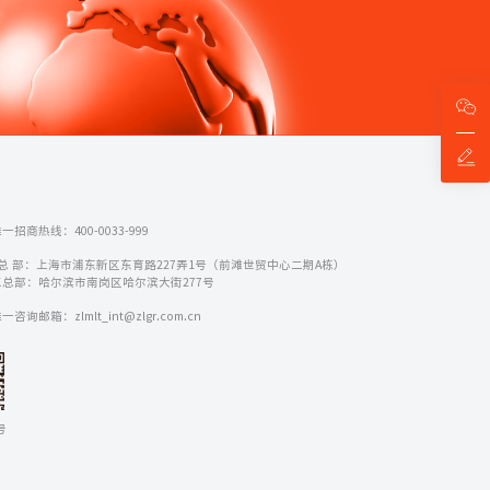
一招商热线：400-0033-999
 总 部：上海市浦东新区东育路227弄1号（前滩世贸中心二期A栋）
总部：哈尔滨市南岗区哈尔滨大街277号
咨询邮箱：zlmlt_int@zlgr.com.cn
号