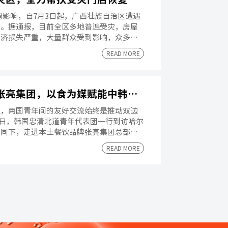
滞留影响，自7月3日起，广西壮族自治区遭遇
镇。据通报，目前全区多地普遍受灾，房屋
经济损失严重，大量群众受到影响，众多人
情况。
READ MORE
韩国忠清北道青年代表团参访张亮集团，以食为媒赋能中韩民间友好交往
通，两国青年间的友好交流始终是推动双边
24日，韩国忠清北道青年代表团一行到访哈尔
陪同下，走进本土餐饮品牌张亮集团总部，
围绕推动黑龙江省-忠清北道两地青年互动
READ MORE
。在黑龙江省-忠清北道两省道结好30周年
往增添新印记。