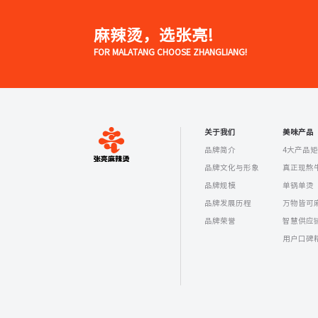
麻辣烫，选张亮!
FOR MALATANG CHOOSE ZHANGLIANG!
关于我们
美味产品
品牌简介
4大产品
品牌文化与形象
真正现熬
品牌规模
单锅单烫
品牌发展历程
万物皆可
品牌荣誉
智慧供应
用户口碑