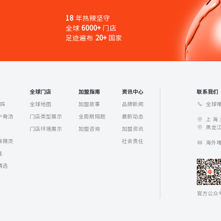
18
年热辣坚守
全球
6000+
门店
足迹遍布
20+
国家
全球门店
加盟指南
资讯中心
联系我们
全球唯
矩阵
全球地图
加盟故事
品牌新闻
牛骨汤
门店类型展示
全周期陪跑
最新动态
上 海
黑龙江
门店环境展示
加盟咨询
加盟资讯
麻辣烫
社会责任
海外唯一
链
精选
官方公众