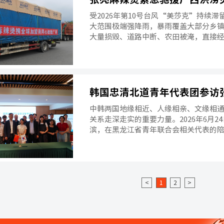
受2026年第10号台风“美莎克”持续
大范围极端强降雨，暴雨覆盖大部分乡
大量损毁、道路中断、农田被淹，直接
员被紧急转移，并出现人员遇难和失踪
中韩两国地缘相近、人缘相亲、文缘相
关系走深走实的重要力量。2026年6月
滨，在黑龙江省青年联合会相关代表的
通过考察体验与座谈交流相结合的形式，
交流、跨境产业合作等议题展开深度沟通
之际，本次交流活动为两地青年友好交
<
1
2
>