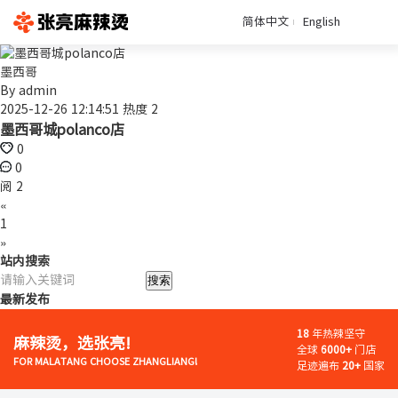
简体中文
English
墨西哥
By
admin
2025-12-26 12:14:51
热度 2
墨西哥城polanco店
0
0
阅 2
«
1
»
站内搜索
搜索
最新发布
18
年热辣坚守
麻辣烫，选张亮!
全球
6000+
门店
FOR MALATANG CHOOSE ZHANGLIANG!
足迹遍布
20+
国家