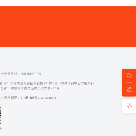
一招商热线：400-0033-999
 总 部：上海市浦东新区东育路227弄1号（前滩世贸中心二期A栋）
总部：哈尔滨市南岗区哈尔滨大街277号
咨询邮箱：zlmlt_int@zlgr.com.cn
号