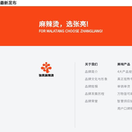
最新发布
麻辣烫，选张亮!
FOR MALATANG CHOOSE ZHANGLIANG!
关于我们
美味产品
品牌简介
4大产品
品牌文化与形象
真正现熬
品牌规模
单锅单烫
品牌发展历程
万物皆可
品牌荣誉
智慧供应
用户口碑