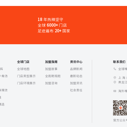
18
年热辣坚守
全球
6000+
门店
足迹遍布
20+
国家
全球门店
加盟指南
资讯中心
联系我们
全球唯
矩阵
全球地图
加盟故事
品牌新闻
牛骨汤
门店类型展示
全周期陪跑
最新动态
上 海
黑龙江
门店环境展示
加盟咨询
加盟资讯
麻辣烫
社会责任
海外唯一
链
精选
官方公众