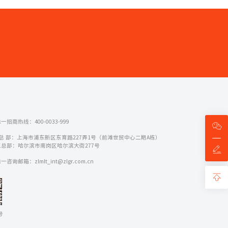
一招商热线：400-0033-999
 总 部：上海市浦东新区东育路227弄1号（前滩世贸中心二期A栋）
总部：哈尔滨市南岗区哈尔滨大街277号
咨询邮箱：zlmlt_int@zlgr.com.cn
号