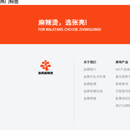
热门标签
麻辣烫，选张亮!
FOR MALATANG CHOOSE ZHANGLIANG!
关于我们
美味产品
品牌简介
4大产品
品牌文化与形象
真正现熬
品牌规模
单锅单烫
品牌发展历程
万物皆可
品牌荣誉
智慧供应
用户口碑