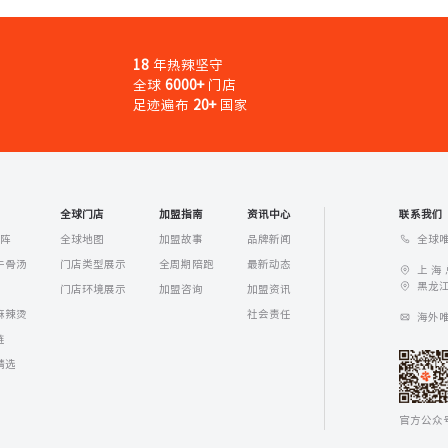
18
年热辣坚守
全球
6000+
门店
足迹遍布
20+
国家
全球门店
加盟指南
资讯中心
联系我们
全球唯
矩阵
全球地图
加盟故事
品牌新闻
牛骨汤
门店类型展示
全周期陪跑
最新动态
上 海
黑龙江
门店环境展示
加盟咨询
加盟资讯
麻辣烫
社会责任
海外唯一
链
精选
官方公众