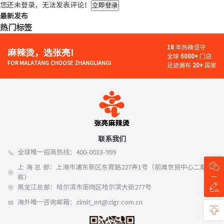
您还未登录，无法发表评论！
立即登录
最新发布
热门标签
18
年热辣坚守
麻辣烫，选张亮!
全球
6000+
门店
FOR MALATANG CHOOSE ZHANGLIANG!
足迹遍布
20+
国家
联系我们
全球唯一招商热线：400-0033-999
上 海 总 部：上海市浦东新区东育路227弄1号（前滩世贸中心二期A
栋）
黑龙江总部：哈尔滨市南岗区哈尔滨大街277号
海外唯一咨询邮箱：zlmlt_int@zlgr.com.cn