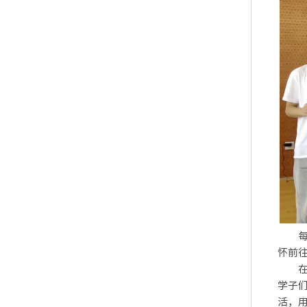
每年
怀前
在助
学子
活，