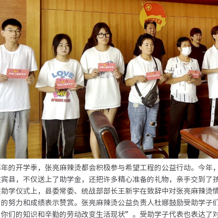
的开学季，张亮麻辣烫都会积极参与希望工程的公益行动。今年，
往宾县，不仅送上了助学金，还把许多精心准备的礼物，亲手交到了
学仪式上，县委常委、统战部部长王新宇在致辞中对张亮麻辣烫情
们的努力和成绩表示赞赏。张亮麻辣烫公益负责人杜娜鼓励受助学子
用你们的知识和辛勤的劳动改变生活现状”。受助学子代表也表达了