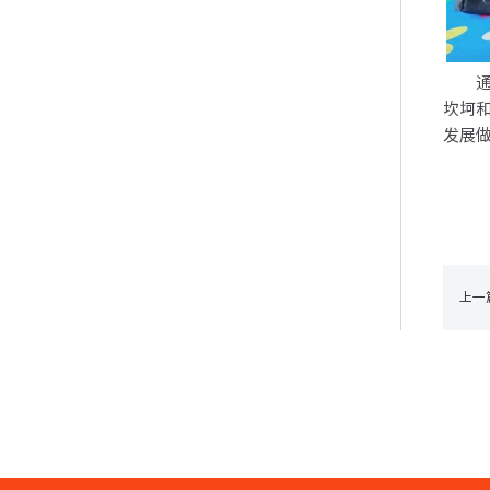
通过
坎坷
发展
上一