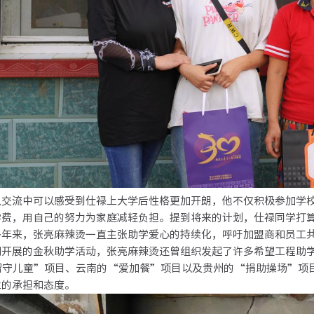
流中可以感受到仕禄上大学后性格更加开朗，他不仅积极参加学校
学费，用自己的努力为家庭减轻负担。提到将来的计划，仕禄同学打
来，张亮麻辣烫一直主张助学爱心的持续化，呼吁加盟商和员工共
期开展的金秋助学活动，张亮麻辣烫还曾组织发起了许多希望工程助
留守儿童”项目、云南的“爱加餐”项目以及贵州的“捐助操场”项
业的承担和态度。