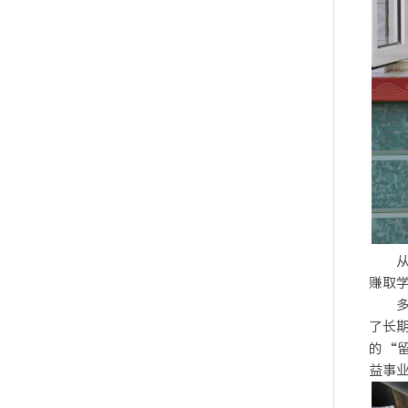
从交
赚取
多年
了长
的“
益事