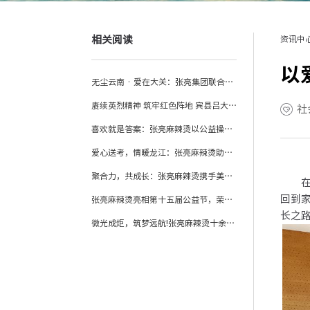
相关阅读
资讯中
以
无尘云南 · 爱在大关：张亮集团联合多方赴云南大关开展尘肺病公益帮扶
赓续英烈精神 筑牢红色阵地 宾县吕大千烈士纪念馆举办建馆 五周年纪念活动
社
喜欢就是答案：张亮麻辣烫以公益操场守护乡村童年
爱心送考，情暖龙江：张亮麻辣烫助力2026欣莉姐团队爱心送考公益行动
聚合力，共成长：张亮麻辣烫携手美团、壹基金共筑乡村儿童操场梦
在宾
回到
张亮麻辣烫亮相第十五届公益节，荣膺“2025企业社会责任行业典范奖
长之
微光成炬，筑梦远航!张亮麻辣烫十余年爱心接力照亮大学路