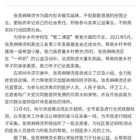
张亮麻辣烫作为国内知名餐饮品牌，不但勤勤恳恳的经营企
业，更始终牢记自己的社会责任，积极参与各类公益事业，不断用
实际行动回馈社会。
为弥补乡村学校在“第二课堂”教育方面的不足，2021年5月，
张亮麻辣烫和黑龙江省青少年发展基金会达成合作，帮助乡村学校
建成一座希望小屋，助力高质量乡村教学;同时，张亮麻辣烫还
在“一杯奶”的公益活动中，出资购进大量乳制品，帮助改善乡村
学子的身体素质，助力学子们全面发展。
在郑州内涝灾害中，张亮麻辣烫连夜成立了应急小组，全力抢
修受损店铺，尽力帮助受灾加盟商挽回经济损失。张亮麻辣烫还依
托直营店，为参与抗洪救灾的医护人员、人民子弟兵、环卫工人、
志愿者和广大受灾同胞提供免费的饮用水和食物，并且开放店面为
受灾群众提供临时休息避险的场所。
11月4日，哈尔滨疫情出现反扑趋势，全市紧急进行全民核酸检
测，众多医务工作者日以继夜的奋斗在采集一线，为市民进行咽拭
子采集。张亮麻辣烫积极组织了一批志愿者，为社区爱达88检测点
的医务人员提供力所能及的帮助，分担医务人员的工作。
据了解，张亮麻辣烫长期以来始终致力于社会公益，从帮助自