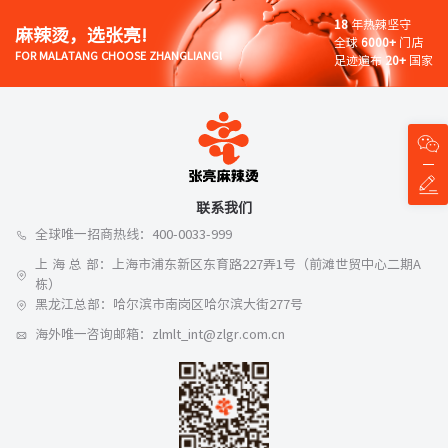
18
年热辣坚守
麻辣烫，选张亮!
全球
6000+
门店
FOR MALATANG CHOOSE ZHANGLIANG!
足迹遍布
20+
国家
联系我们
全球唯一招商热线：400-0033-999
上 海 总 部：上海市浦东新区东育路227弄1号（前滩世贸中心二期A
栋）
黑龙江总部：哈尔滨市南岗区哈尔滨大街277号
海外唯一咨询邮箱：zlmlt_int@zlgr.com.cn