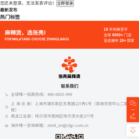
您还未登录，无法发表评论！
立即登录
最新发布
热门标签
18
年热辣坚守
麻辣烫，选张亮!
全球
6000+
门店
FOR MALATANG CHOOSE ZHANGLIANG!
足迹遍布
20+
国家
联系我们
全球唯一招商热线：400-0033-999
上 海 总 部：上海市浦东新区东育路227弄1号（前滩世贸中心二期A
栋）
黑龙江总部：哈尔滨市南岗区哈尔滨大街277号
海外唯一咨询邮箱：zlmlt_int@zlgr.com.cn