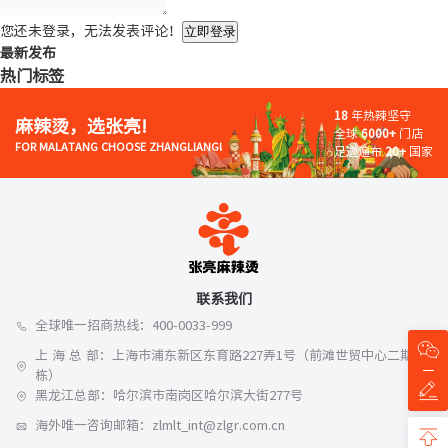
您还未登录，无法发表评论！
立即登录
最新发布
热门标签
18
年热辣坚守
麻辣烫，选张亮!
全球
6000+
门店
FOR MALATANG CHOOSE ZHANGLIANG!
足迹遍布
20+
国家
联系我们
全球唯一招商热线：400-0033-999
上 海 总 部：上海市浦东新区东育路227弄1号（前滩世贸中心二期A
栋）
黑龙江总部：哈尔滨市南岗区哈尔滨大街277号
海外唯一咨询邮箱：zlmlt_int@zlgr.com.cn