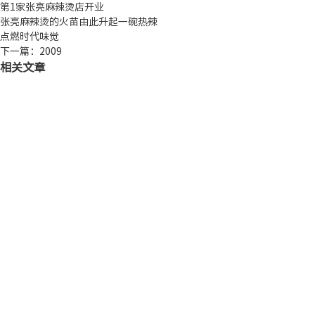
第1家张亮麻辣烫店开业
张亮麻辣烫的火苗由此升起一碗热辣
点燃时代味觉
下一篇：2009
相关文章