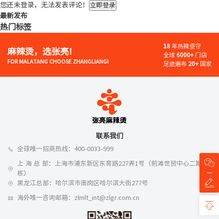
您还未登录，无法发表评论！
立即登录
最新发布
热门标签
18
年热辣坚守
麻辣烫，选张亮!
全球
6000+
门店
FOR MALATANG CHOOSE ZHANGLIANG!
足迹遍布
20+
国家
联系我们
全球唯一招商热线：400-0033-999
上 海 总 部：上海市浦东新区东育路227弄1号（前滩世贸中心二期A
栋）
黑龙江总部：哈尔滨市南岗区哈尔滨大街277号
海外唯一咨询邮箱：zlmlt_int@zlgr.com.cn