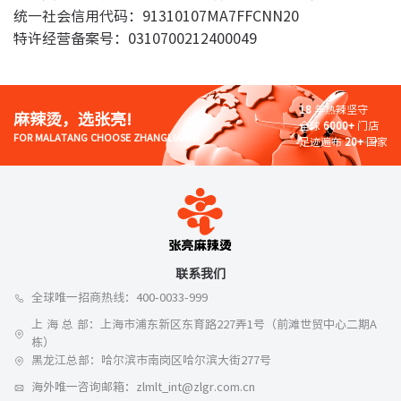
统一社会信用代码：91310107MA7FFCNN20
特许经营备案号：0310700212400049
18
年热辣坚守
麻辣烫，选张亮!
全球
6000+
门店
FOR MALATANG CHOOSE ZHANGLIANG!
足迹遍布
20+
国家
联系我们
全球唯一招商热线：400-0033-999
上 海 总 部：上海市浦东新区东育路227弄1号（前滩世贸中心二期A
栋）
黑龙江总部：哈尔滨市南岗区哈尔滨大街277号
海外唯一咨询邮箱：zlmlt_int@zlgr.com.cn