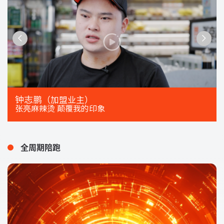
钟志鹏
（加盟业主）
张亮麻辣烫 颠覆我的印象
全周期陪跑