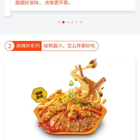
酸甜好滋味，
浓香更开胃。
2
麻辣拌系列
秘制酱汁，怎么拌都好吃