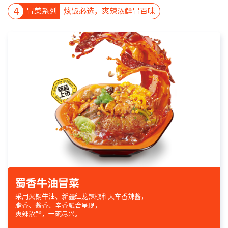
4
冒菜系列
炫饭必选，爽辣浓鲜冒百味
蜀香牛油冒菜
采用火锅牛油、新疆红龙辣椒和天车香辣酱，
脂香、酱香、辛香融合呈现，
爽辣浓鲜，一碗尽兴。