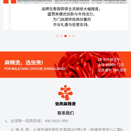
品牌在泰国获得主流报纸大幅报道，
盛赞其模式创新与市场活力，
为门店提供极具份量的
开业礼遇与信誉支持。
18
年热辣坚守
麻辣烫，选张亮!
全球
6000+
门店
FOR MALATANG CHOOSE ZHANGLIANG!
足迹遍布
20+
国家
联系我们
全球唯一招商热线：400-0033-999
上 海 总 部：上海市浦东新区东育路227弄1号（前滩世贸中心二期A