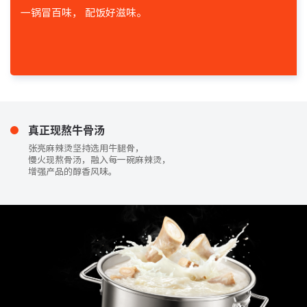
一锅冒百味，
配饭好滋味。
真正现熬牛骨汤
张亮麻辣烫坚持选用牛腿骨，
慢火现熬骨汤，融入每一碗麻辣烫，
增强产品的醇香风味。