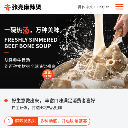
简体中文
English
一碗热
，万种美味。
FRESHLY SIMMERED
BEEF BONE SOUP
从经典牛骨汤
到百种食材的全球味觉盛宴
好生意烫出来， 丰富口味满足消费者喜好
自主研发，打造4类产品矩阵
1
麻辣烫系列
多种汤底，开启味蕾盛宴