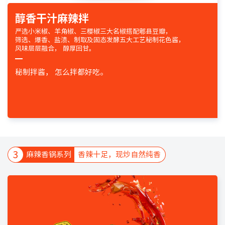
醇香干汁麻辣拌
严选小米椒、羊角椒、三樱椒三大名椒搭配郫县豆瓣，
筛选、爆香、盐渍、制取及固态发酵五大工艺秘制花色酱，
风味层层融合， 醇厚回甘。
秘制拌酱，
怎么拌都好吃。
3
麻辣香锅系列
香辣十足，现炒自然纯香