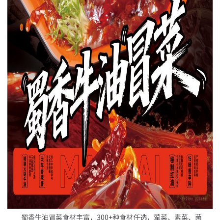
蜀香牛油冒菜食材丰富，300+种食材任选，荤菜、素菜、菌