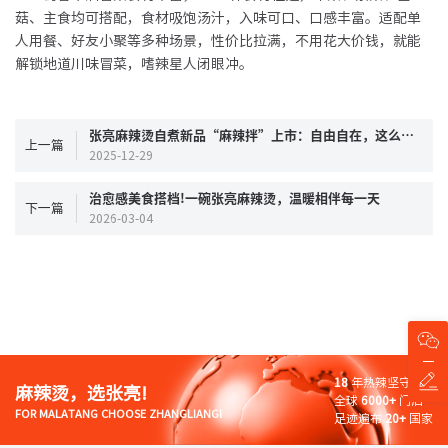
菇、主食均可搭配，食材吸饱汤汁，入味可口、口感丰富。适配单
人用餐、好友小聚等多种场景，性价比拉满，不用花大价钱，就能
解锁地道川味冒菜，嗜辣星人闭眼冲。
张亮麻辣烫自煮新品“麻辣拌”上市：自由自在，这么拌才够味!
上一篇
2025-12-29
治愈感美食搭档!一碗张亮麻辣烫，温暖相伴每一天
下一篇
2026-03-04
18
年热辣坚守
麻辣烫，选张亮!
全球
6000+
门店
FOR MALATANG CHOOSE ZHANGLIANG!
足迹遍布
20+
国家