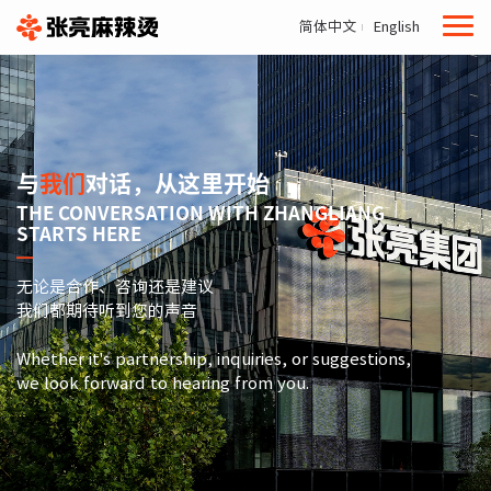
简体中文
English
与
我们
对话，从这里开始
THE CONVERSATION WITH ZHANGLIANG
STARTS HERE
无论是合作、咨询还是建议
我们都期待听到您的声音
Whether it's partnership, inquiries, or suggestions,
we look forward to hearing from you.