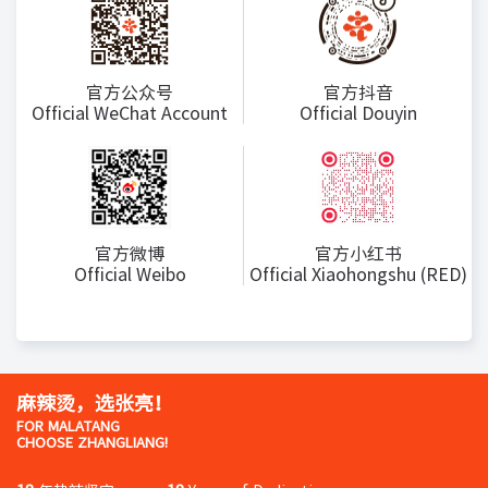
官方公众号
官方抖音
Official WeChat Account
Official Douyin
官方微博
官方小红书
Official Weibo
Official Xiaohongshu (RED)
麻辣烫，选张亮！
FOR MALATANG
CHOOSE ZHANGLIANG!