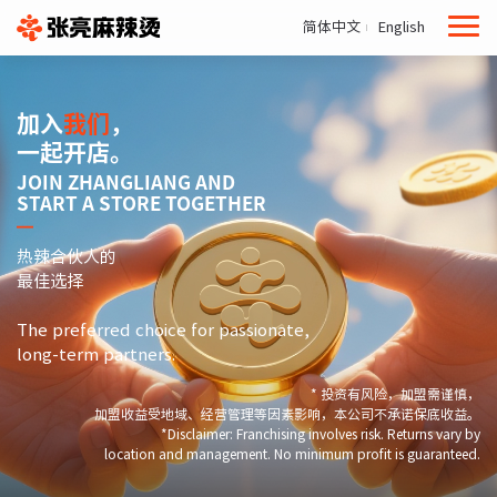
简体中文
English
加入
我们
，
一起开店。
JOIN ZHANGLIANG AND
START A STORE TOGETHER
热辣合伙人的
最佳选择
The preferred choice for passionate,
long-term partners.
* 投资有风险，加盟需谨慎，
加盟收益受地域、经营管理等因素影响，本公司不承诺保底收益。
*Disclaimer: Franchising involves risk. Returns vary by
location and management. No minimum profit is guaranteed.